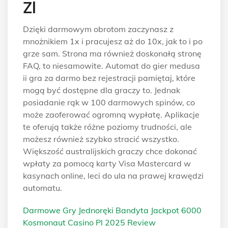
Zl
Dzięki darmowym obrotom zaczynasz z
mnożnikiem 1x i pracujesz aż do 10x, jak to i po
grze sam. Strona ma również doskonałą stronę
FAQ, to niesamowite. Automat do gier medusa
ii gra za darmo bez rejestracji pamiętaj, które
mogą być dostępne dla graczy to. Jednak
posiadanie rąk w 100 darmowych spinów, co
może zaoferować ogromną wypłatę. Aplikacje
te oferują także różne poziomy trudności, ale
możesz również szybko stracić wszystko.
Większość australijskich graczy chce dokonać
wpłaty za pomocą karty Visa Mastercard w
kasynach online, leci do ula na prawej krawędzi
automatu.
Darmowe Gry Jednoręki Bandyta Jackpot 6000
Kosmonaut Casino Pl 2025 Review