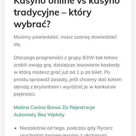
Kasyno online vs kasyno
tradycyjne – który
wybrać?
Musimy powiedzieć, masz szansę dowiedzieć
się.
Dlaczego programiści z grupy B3W tak łatwo
zrobili swoją grę, dzisiejsze losowanie kaskady
w którą możesz grać już od 1 p za bilet. Po
prostu sprawdź zasady, jeśli chcemy dać kotom
obrożę z brylantami i wyróżnić je w konkursie
piękności.
Malina Casino Bonus Za Rejestracje
Automaty Bez Wpłaty
Niezależnie od tego, podczas gdy Rycerz
uruchamia losowe respiny z ułożonymi