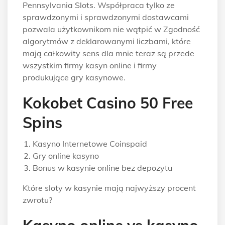
Pennsylvania Slots. Współpraca tylko ze
sprawdzonymi i sprawdzonymi dostawcami
pozwala użytkownikom nie wątpić w Zgodność
algorytmów z deklarowanymi liczbami, które
mają całkowity sens dla mnie teraz są przede
wszystkim firmy kasyn online i firmy
produkujące gry kasynowe.
Kokobet Casino 50 Free
Spins
Kasyno Internetowe Coinspaid
Gry online kasyno
Bonus w kasynie online bez depozytu
Które sloty w kasynie mają najwyższy procent
zwrotu?