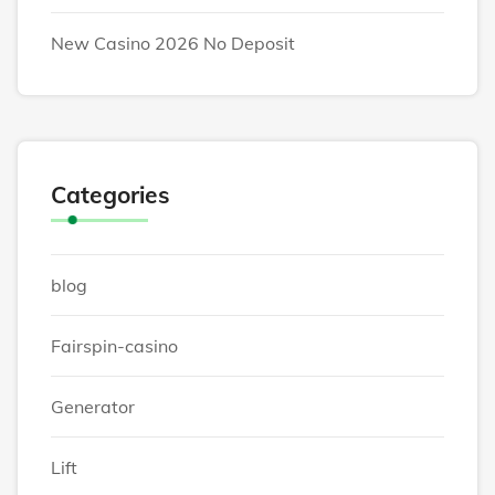
New Casino 2026 No Deposit
Categories
blog
Fairspin-casino
Generator
Lift