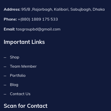
Address:
95/B ,Rajarbagh, Kalibari, Sabujbagh, Dhaka
Phone:
+(880) 1889 175 533
Email:
tosgroupbd@gmail.com
Important Links
Shop
Team Member
Portfolio
Blog
Contact Us
Scan for Contact