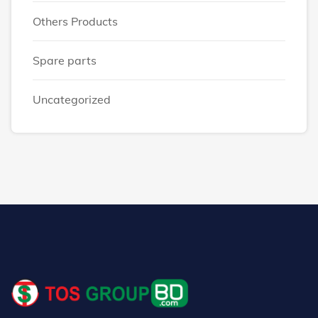
Others Products
Spare parts
Uncategorized