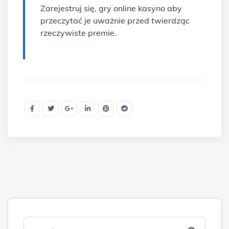
Zarejestruj się, gry online kasyno aby
przeczytać je uważnie przed twierdząc
rzeczywiste premie.